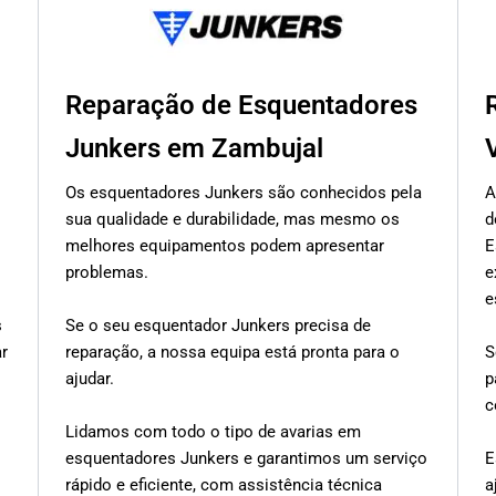
Reparação de Esquentadores
Junkers em Zambujal
Os esquentadores Junkers são conhecidos pela
A
sua qualidade e durabilidade, mas mesmo os
d
melhores equipamentos podem apresentar
E
problemas.
e
e
s
Se o seu esquentador Junkers precisa de
ar
reparação, a nossa equipa está pronta para o
S
ajudar.
p
c
Lidamos com todo o tipo de avarias em
esquentadores Junkers e garantimos um serviço
E
rápido e eficiente, com assistência técnica
a