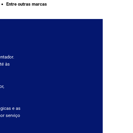
Entre outras marcas
ntador.
té às
r,
gicas e as
or serviço