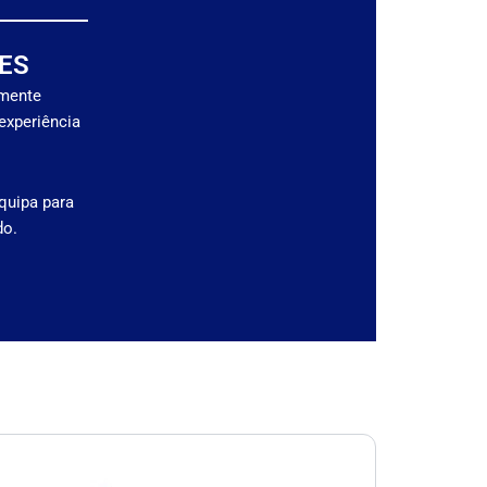
ES
amente
experiência
quipa para
do.