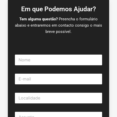
Em que Podemos Ajudar?
Tem alguma questão?
Preencha o formulário
abaixo e entraremos em contacto consigo o mais
breve possível.
N
o
m
e
E
*
-
m
a
L
i
o
l
c
*
a
A
l