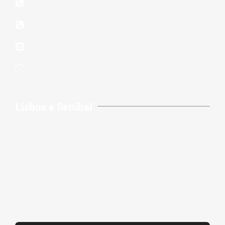
210 117 140
939 823 579
lidereparacoes.pt@gmail.com
24 Horas 7 Dias Por Semana
Lisboa e Setúbal