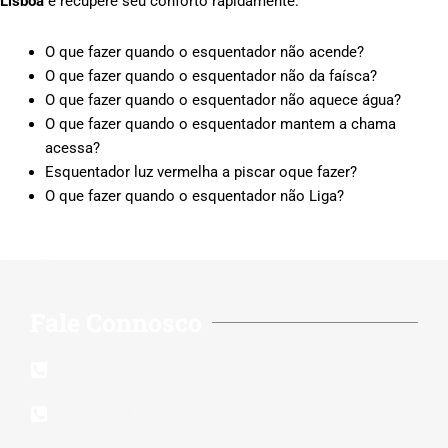
Lisboa
e recupere seu conforto rapidamente.
O que fazer quando o esquentador não acende?
O que fazer quando o esquentador não da faísca?
O que fazer quando o esquentador não aquece água?
O que fazer quando o esquentador mantem a chama
acessa?
Esquentador luz vermelha a piscar oque fazer?
O que fazer quando o esquentador não Liga?
Rate this page
Fale Connosco
210 117 140
939 823 579