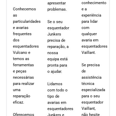
conhecimento
apresentar
Conhecemos
e a
problemas.
as
experiência
particularidades
para lidar
Se o seu
e avarias
com
esquentador
frequentes
qualquer
Junkers
dos
avaria em
precisa de
esquentadores
esquentadores
reparação, a
Vulcano e
Vaillant.
nossa
temos as
equipa está
ferramentas
Se precisa
pronta para
e peças
de
o ajudar.
necessárias
assistência
para realizar
técnica
Lidamos
uma
especializada
com todo o
reparação
para o seu
tipo de
eficaz.
esquentador
avarias em
Vaillant,
esquentadores
Oferecemos
não hesite
Junkers e