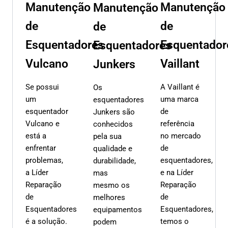
Manutenção
Manutenção
Manutenção
de
de
de
Esquentadores
Esquentador
Esquentadores
Vulcano
Vaillant
Junkers
Se possui
A Vaillant é
Os
um
uma marca
esquentadores
esquentador
de
Junkers são
Vulcano e
referência
conhecidos
está a
no mercado
pela sua
enfrentar
de
qualidade e
problemas,
esquentadores,
durabilidade,
a Líder
e na Líder
mas
Reparação
Reparação
mesmo os
de
de
melhores
Esquentadores
Esquentadores,
equipamentos
é a solução.
temos o
podem