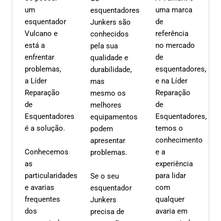
um
uma marca
esquentadores
esquentador
de
Junkers são
Vulcano e
referência
conhecidos
está a
no mercado
pela sua
enfrentar
de
qualidade e
problemas,
esquentadores,
durabilidade,
a Líder
e na Líder
mas
Reparação
Reparação
mesmo os
de
de
melhores
Esquentadores
Esquentadores,
equipamentos
é a solução.
temos o
podem
conhecimento
apresentar
Conhecemos
e a
problemas.
as
experiência
particularidades
para lidar
Se o seu
e avarias
com
esquentador
frequentes
qualquer
Junkers
dos
avaria em
precisa de