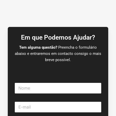
Em que Podemos Ajudar?
Tem alguma questão?
Preencha o formulário
abaixo e entraremos em contacto consigo o mais
breve possível.
N
o
m
e
E
*
-
m