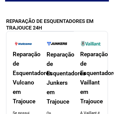
REPARAÇÃO DE ESQUENTADORES EM
TRAJOUCE 24H
Reparação
Reparação
Reparação
de
de
de
Esquentadores
Esquentador
Esquentadores
Vulcano
Vaillant
Junkers
em
em
em
Trajouce
Trajouce
Trajouce
Se possui
A Vaillant é
Os