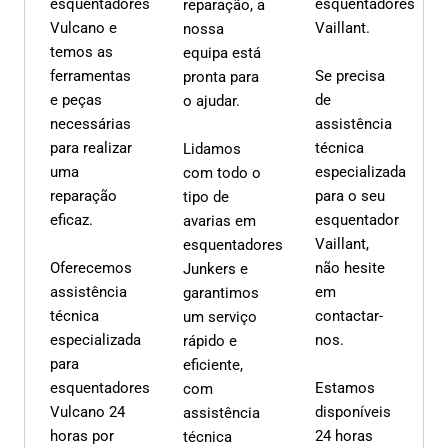
esquentadores
esquentadores
reparação, a
Vulcano e
Vaillant.
nossa
temos as
equipa está
ferramentas
Se precisa
pronta para
e peças
de
o ajudar.
necessárias
assistência
para realizar
técnica
Lidamos
uma
especializada
com todo o
reparação
para o seu
tipo de
eficaz.
esquentador
avarias em
Vaillant,
esquentadores
Oferecemos
não hesite
Junkers e
assistência
em
garantimos
técnica
contactar-
um serviço
especializada
nos.
rápido e
para
eficiente,
esquentadores
Estamos
com
Vulcano 24
disponíveis
assistência
horas por
24 horas
técnica