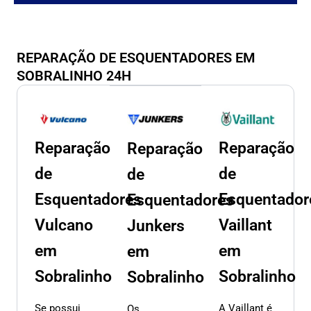
REPARAÇÃO DE ESQUENTADORES EM
SOBRALINHO 24H
Reparação
Reparação
Reparação
de
de
de
Esquentadores
Esquentador
Esquentadores
Vulcano
Vaillant
Junkers
em
em
em
Sobralinho
Sobralinho
Sobralinho
Se possui
A Vaillant é
Os