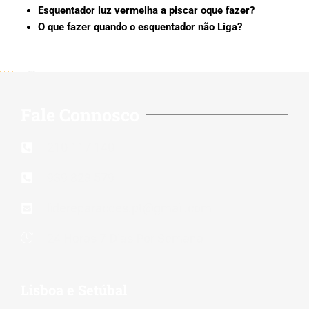
Esquentador luz vermelha a piscar oque fazer?
O que fazer quando o esquentador não Liga?
5/5 - (202 votes)
Fale Connosco
210 117 140
939 823 579
lidereparacoes.pt@gmail.com
24 Horas 7 Dias Por Semana
Lisboa e Setúbal