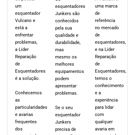
um
uma marca
esquentadores
esquentador
de
Junkers são
Vulcano e
referência
conhecidos
está a
no mercado
pela sua
enfrentar
de
qualidade e
problemas,
esquentadores,
durabilidade,
a Líder
e na Líder
mas
Reparação
Reparação
mesmo os
de
de
melhores
Esquentadores
Esquentadores,
equipamentos
é a solução.
temos o
podem
conhecimento
apresentar
Conhecemos
e a
problemas.
as
experiência
particularidades
para lidar
Se o seu
e avarias
com
esquentador
frequentes
qualquer
Junkers
dos
avaria em
precisa de