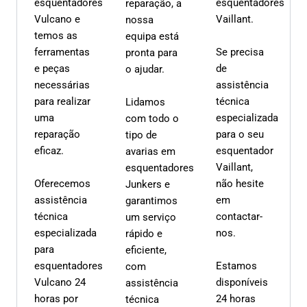
esquentadores
esquentadores
reparação, a
Vulcano e
Vaillant.
nossa
temos as
equipa está
ferramentas
Se precisa
pronta para
e peças
de
o ajudar.
necessárias
assistência
para realizar
técnica
Lidamos
uma
especializada
com todo o
reparação
para o seu
tipo de
eficaz.
esquentador
avarias em
Vaillant,
esquentadores
Oferecemos
não hesite
Junkers e
assistência
em
garantimos
técnica
contactar-
um serviço
especializada
nos.
rápido e
para
eficiente,
esquentadores
Estamos
com
Vulcano 24
disponíveis
assistência
horas por
24 horas
técnica