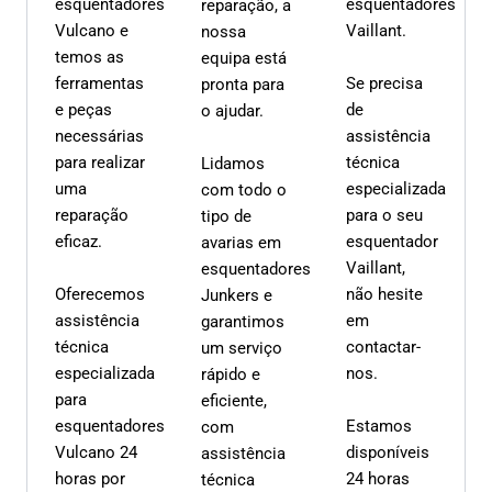
esquentadores
esquentadores
reparação, a
Vulcano e
Vaillant.
nossa
temos as
equipa está
ferramentas
Se precisa
pronta para
e peças
de
o ajudar.
necessárias
assistência
para realizar
técnica
Lidamos
uma
especializada
com todo o
reparação
para o seu
tipo de
eficaz.
esquentador
avarias em
Vaillant,
esquentadores
Oferecemos
não hesite
Junkers e
assistência
em
garantimos
técnica
contactar-
um serviço
especializada
nos.
rápido e
para
eficiente,
esquentadores
Estamos
com
Vulcano 24
disponíveis
assistência
horas por
24 horas
técnica