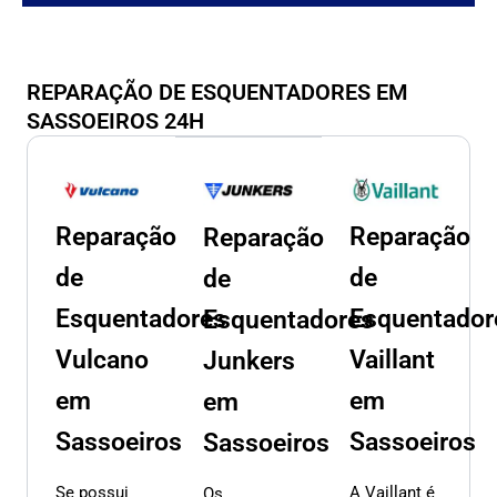
REPARAÇÃO DE ESQUENTADORES EM
SASSOEIROS 24H
Reparação
Reparação
Reparação
de
de
de
Esquentadores
Esquentador
Esquentadores
Vulcano
Vaillant
Junkers
em
em
em
Sassoeiros
Sassoeiros
Sassoeiros
Se possui
A Vaillant é
Os