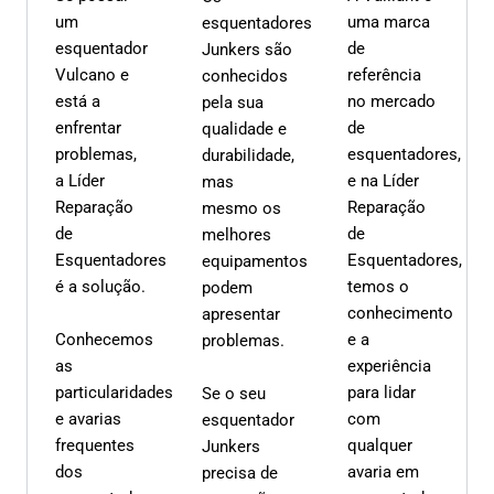
um
uma marca
esquentadores
esquentador
de
Junkers são
Vulcano e
referência
conhecidos
está a
no mercado
pela sua
enfrentar
de
qualidade e
problemas,
esquentadores,
durabilidade,
a Líder
e na Líder
mas
Reparação
Reparação
mesmo os
de
de
melhores
Esquentadores
Esquentadores,
equipamentos
é a solução.
temos o
podem
conhecimento
apresentar
Conhecemos
e a
problemas.
as
experiência
particularidades
para lidar
Se o seu
e avarias
com
esquentador
frequentes
qualquer
Junkers
dos
avaria em
precisa de