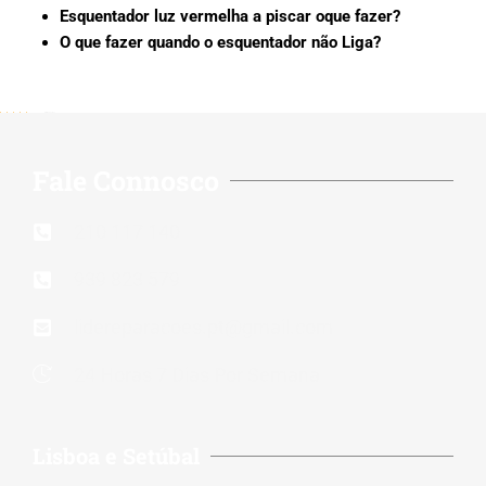
Esquentador luz vermelha a piscar oque fazer?
O que fazer quando o esquentador não Liga?
5/5 - (202 votes)
Fale Connosco
210 117 140
939 823 579
lidereparacoes.pt@gmail.com
24 Horas 7 Dias Por Semana
Lisboa e Setúbal