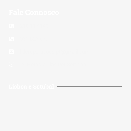
Fale Connosco
210 117 140
939 823 579
lidereparacoes.pt@gmail.com
24 Horas 7 Dias Por Semana
Lisboa e Setúbal