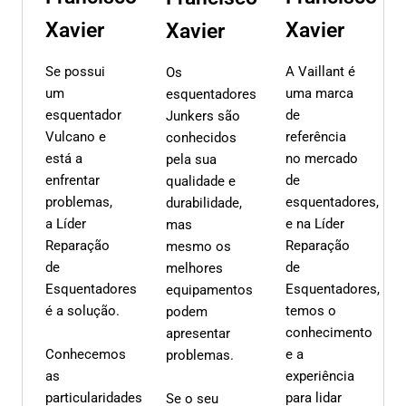
Xavier
Xavier
Xavier
Se possui
A Vaillant é
Os
um
uma marca
esquentadores
esquentador
de
Junkers são
Vulcano e
referência
conhecidos
está a
no mercado
pela sua
enfrentar
de
qualidade e
problemas,
esquentadores,
durabilidade,
a Líder
e na Líder
mas
Reparação
Reparação
mesmo os
de
de
melhores
Esquentadores
Esquentadores,
equipamentos
é a solução.
temos o
podem
conhecimento
apresentar
Conhecemos
e a
problemas.
as
experiência
particularidades
para lidar
Se o seu