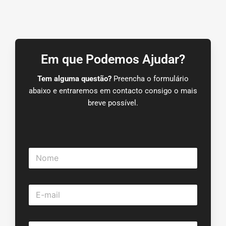
Em que Podemos Ajudar?
Tem alguma questão?
Preencha o formulário
abaixo e entraremos em contacto consigo o mais
breve possível.
N
o
m
e
E
*
-
m
a
L