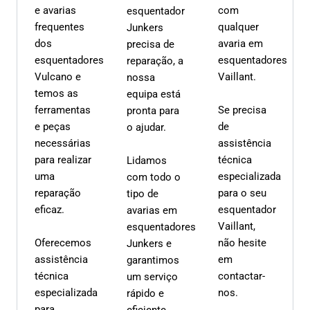
e avarias
com
esquentador
frequentes
qualquer
Junkers
dos
avaria em
precisa de
esquentadores
esquentadores
reparação, a
Vulcano e
Vaillant.
nossa
temos as
equipa está
ferramentas
Se precisa
pronta para
e peças
de
o ajudar.
necessárias
assistência
para realizar
técnica
Lidamos
uma
especializada
com todo o
reparação
para o seu
tipo de
eficaz.
esquentador
avarias em
Vaillant,
esquentadores
Oferecemos
não hesite
Junkers e
assistência
em
garantimos
técnica
contactar-
um serviço
especializada
nos.
rápido e
para
eficiente,