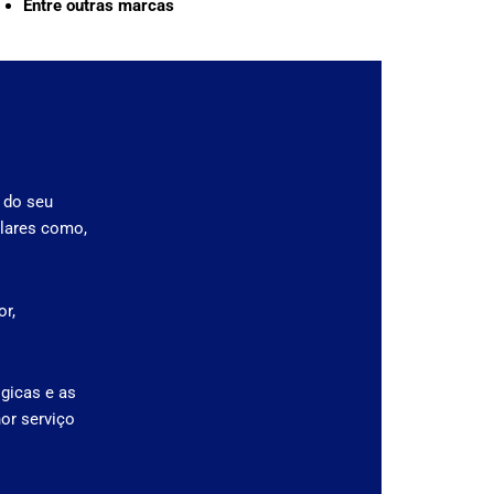
Entre outras marcas
 do seu
lares como,
r,
gicas e as
or serviço