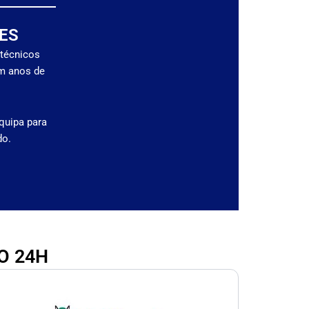
ES
 técnicos
om anos de
quipa para
do.
O 24H