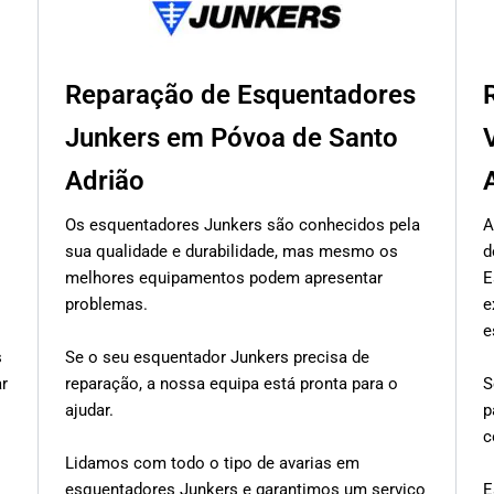
Reparação de Esquentadores
Junkers em Póvoa de Santo
Adrião
Os esquentadores Junkers são conhecidos pela
A
sua qualidade e durabilidade, mas mesmo os
d
melhores equipamentos podem apresentar
E
problemas.
e
e
s
Se o seu esquentador Junkers precisa de
ar
reparação, a nossa equipa está pronta para o
S
ajudar.
p
c
Lidamos com todo o tipo de avarias em
esquentadores Junkers e garantimos um serviço
E