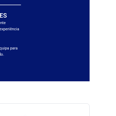
ES
ente
experiência
quipa para
do.