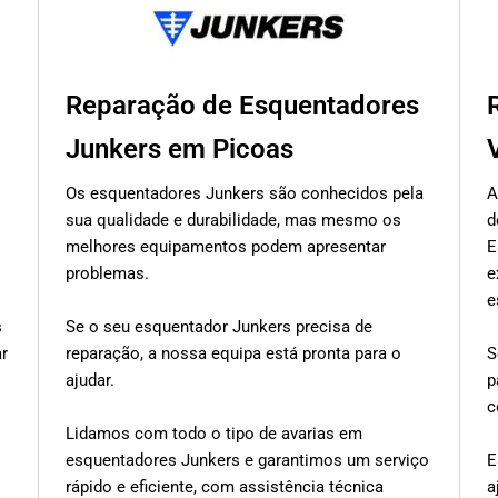
Reparação de Esquentadores
Junkers em Picoas
Os esquentadores Junkers são conhecidos pela
A
sua qualidade e durabilidade, mas mesmo os
d
melhores equipamentos podem apresentar
E
problemas.
e
e
s
Se o seu esquentador Junkers precisa de
ar
reparação, a nossa equipa está pronta para o
S
ajudar.
p
c
Lidamos com todo o tipo de avarias em
esquentadores Junkers e garantimos um serviço
E
rápido e eficiente, com assistência técnica
a