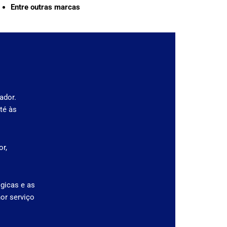
Entre outras marcas
ador.
té às
r,
gicas e as
or serviço