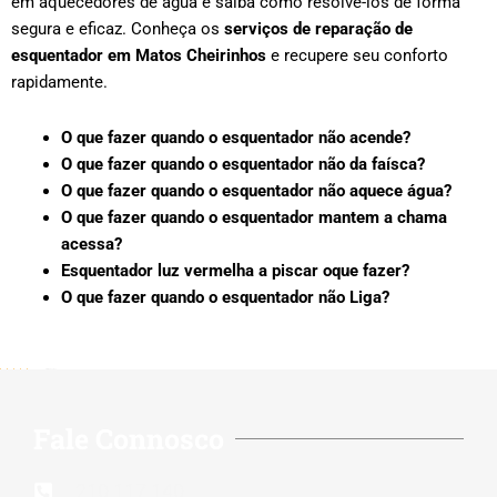
em aquecedores de água e saiba como resolvê-los de forma
segura e eficaz. Conheça os
serviços de reparação de
esquentador em Matos Cheirinhos
e recupere seu conforto
rapidamente.
O que fazer quando o esquentador não acende?
O que fazer quando o esquentador não da faísca?
O que fazer quando o esquentador não aquece água?
O que fazer quando o esquentador mantem a chama
acessa?
Esquentador luz vermelha a piscar oque fazer?
O que fazer quando o esquentador não Liga?
5/5 - (202 votes)
Fale Connosco
210 117 140