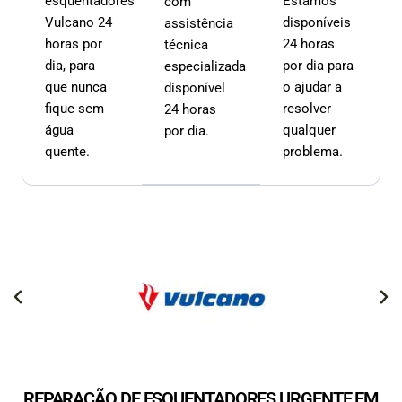
esquentadores
Estamos
com
Vulcano 24
disponíveis
assistência
horas por
24 horas
técnica
dia, para
por dia para
especializada
que nunca
o ajudar a
disponível
fique sem
resolver
24 horas
água
qualquer
por dia.
quente.
problema.
REPARAÇÃO DE ESQUENTADORES URGENTE EM