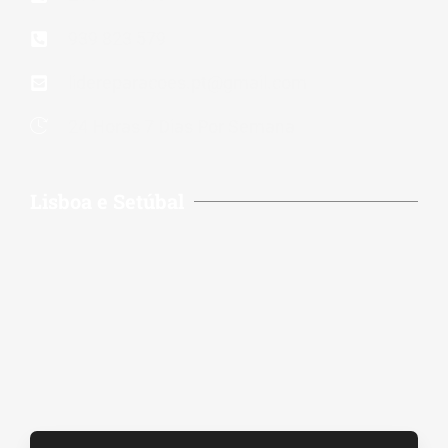
939 823 579
lidereparacoes.pt@gmail.com
24 Horas 7 Dias Por Semana
Lisboa e Setúbal