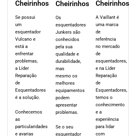
Cheirinhos
Cheirinhos
Cheirinhos
Se possui
A Vaillant é
Os
um
uma marca
esquentadores
esquentador
de
Junkers são
Vulcano e
referência
conhecidos
está a
no mercado
pela sua
enfrentar
de
qualidade e
problemas,
esquentadores,
durabilidade,
a Líder
e na Líder
mas
Reparação
Reparação
mesmo os
de
de
melhores
Esquentadores
Esquentadores,
equipamentos
é a solução.
temos o
podem
conhecimento
apresentar
Conhecemos
e a
problemas.
as
experiência
particularidades
para lidar
Se o seu
e avarias
com
esquentador