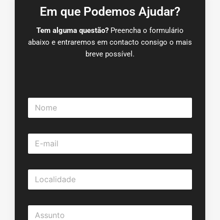
Em que Podemos Ajudar?
Tem alguma questão?
Preencha o formulário
abaixo e entraremos em contacto consigo o mais
breve possível.
N
o
m
e
E
*
-
m
a
L
i
o
l
c
*
a
A
l
s
i