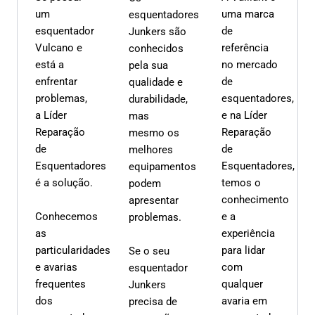
um
uma marca
esquentadores
esquentador
de
Junkers são
Vulcano e
referência
conhecidos
está a
no mercado
pela sua
enfrentar
de
qualidade e
problemas,
esquentadores,
durabilidade,
a Líder
e na Líder
mas
Reparação
Reparação
mesmo os
de
de
melhores
Esquentadores
Esquentadores,
equipamentos
é a solução.
temos o
podem
conhecimento
apresentar
Conhecemos
e a
problemas.
as
experiência
particularidades
para lidar
Se o seu
e avarias
com
esquentador
frequentes
qualquer
Junkers
dos
avaria em
precisa de