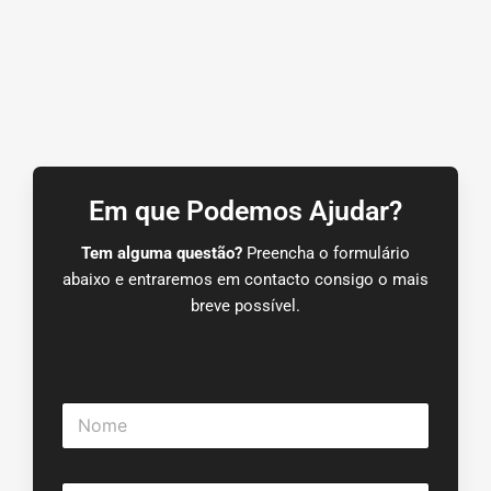
Em que Podemos Ajudar?
Tem alguma questão?
Preencha o formulário
abaixo e entraremos em contacto consigo o mais
breve possível.
N
o
m
e
E