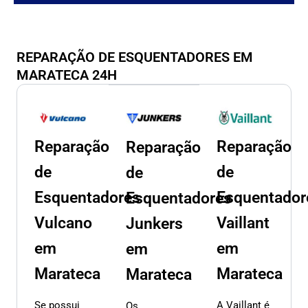
REPARAÇÃO DE ESQUENTADORES EM
MARATECA 24H
Reparação
Reparação
Reparação
de
de
de
Esquentadores
Esquentador
Esquentadores
Vulcano
Vaillant
Junkers
em
em
em
Marateca
Marateca
Marateca
Se possui
A Vaillant é
Os