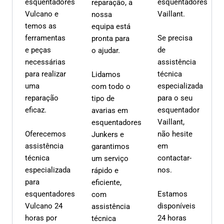
esquentadores
esquentadores
reparação, a
Vulcano e
Vaillant.
nossa
temos as
equipa está
ferramentas
Se precisa
pronta para
e peças
de
o ajudar.
necessárias
assistência
para realizar
técnica
Lidamos
uma
especializada
com todo o
reparação
para o seu
tipo de
eficaz.
esquentador
avarias em
Vaillant,
esquentadores
Oferecemos
não hesite
Junkers e
assistência
em
garantimos
técnica
contactar-
um serviço
especializada
nos.
rápido e
para
eficiente,
esquentadores
Estamos
com
Vulcano 24
disponíveis
assistência
horas por
24 horas
técnica