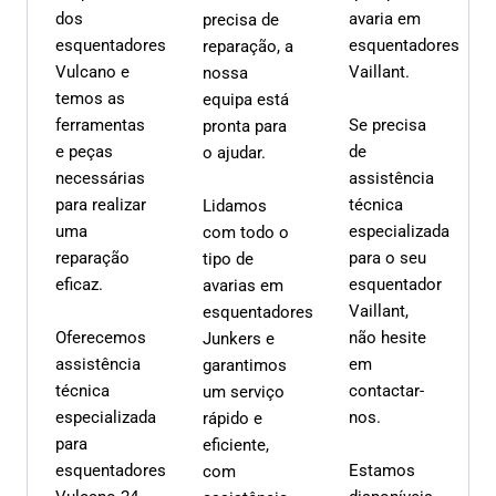
dos
avaria em
precisa de
esquentadores
esquentadores
reparação, a
Vulcano e
Vaillant.
nossa
temos as
equipa está
ferramentas
Se precisa
pronta para
e peças
de
o ajudar.
necessárias
assistência
para realizar
técnica
Lidamos
uma
especializada
com todo o
reparação
para o seu
tipo de
eficaz.
esquentador
avarias em
Vaillant,
esquentadores
Oferecemos
não hesite
Junkers e
assistência
em
garantimos
técnica
contactar-
um serviço
especializada
nos.
rápido e
para
eficiente,
esquentadores
Estamos
com