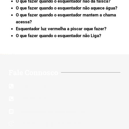
O que fazer quando o esquentador não da faísca?
O que fazer quando o esquentador não aquece água?
O que fazer quando o esquentador mantem a chama
acessa?
Esquentador luz vermelha a piscar oque fazer?
O que fazer quando o esquentador não Liga?
5/5 - (202 votes)
Fale Connosco
210 117 140
939 823 579
lidereparacoes.pt@gmail.com
24 Horas 7 Dias Por Semana