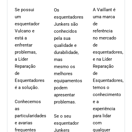
Se possui
A Vaillant é
Os
um
uma marca
esquentadores
esquentador
de
Junkers são
Vulcano e
referência
conhecidos
está a
no mercado
pela sua
enfrentar
de
qualidade e
problemas,
esquentadores,
durabilidade,
a Líder
e na Líder
mas
Reparação
Reparação
mesmo os
de
de
melhores
Esquentadores
Esquentadores,
equipamentos
é a solução.
temos o
podem
conhecimento
apresentar
Conhecemos
e a
problemas.
as
experiência
particularidades
para lidar
Se o seu
e avarias
com
esquentador
frequentes
qualquer
Junkers