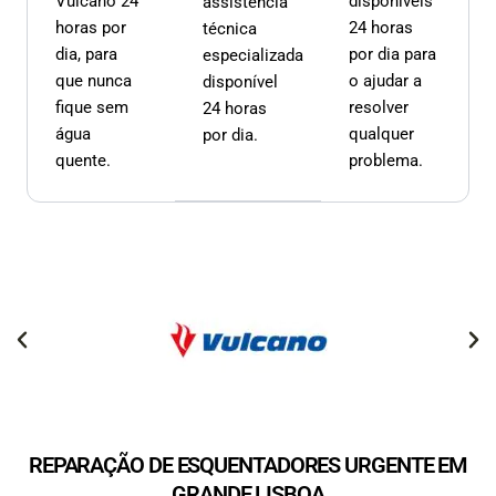
Vulcano 24
disponíveis
assistência
horas por
24 horas
técnica
dia, para
por dia para
especializada
que nunca
o ajudar a
disponível
fique sem
resolver
24 horas
água
qualquer
por dia.
quente.
problema.
REPARAÇÃO DE ESQUENTADORES URGENTE EM
GRANDE LISBOA