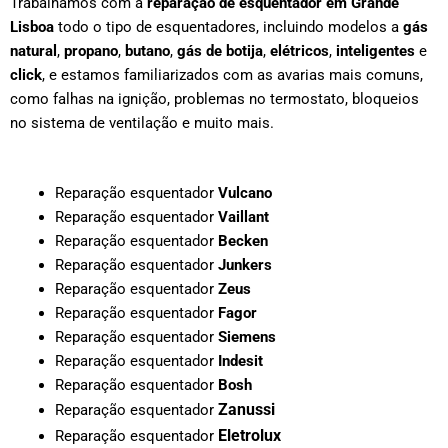
Trabalhamos com a
reparação de esquentador em
Grande
Lisboa
todo o tipo de esquentadores, incluindo modelos a
gás
natural
,
propano
,
butano
,
gás de botija
,
elétricos
,
inteligentes
e
click
, e estamos familiarizados com as avarias mais comuns,
como falhas na ignição, problemas no termostato, bloqueios
no sistema de ventilação e muito mais.
Reparação esquentador
Vulcano
Reparação esquentador
Vaillant
Reparação esquentador
Becken
Reparação esquentador
Junkers
Reparação esquentador
Zeus
Reparação esquentador
Fagor
Reparação esquentador
Siemens
Reparação esquentador
Indesit
Reparação esquentador
Bosh
Zanussi
Reparação esquentador
Eletrolux
Reparação esquentador