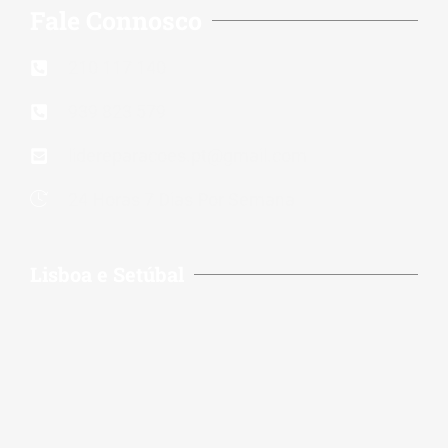
Fale Connosco
210 117 140
939 823 579
lidereparacoes.pt@gmail.com
24 Horas 7 Dias Por Semana
Lisboa e Setúbal