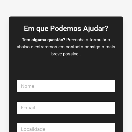
Em que Podemos Ajudar?
Tem alguma questão?
Preencha o formulário
abaixo e entraremos em contacto consigo o mais
breve possível.
N
o
m
e
E
*
-
m
a
L
i
o
l