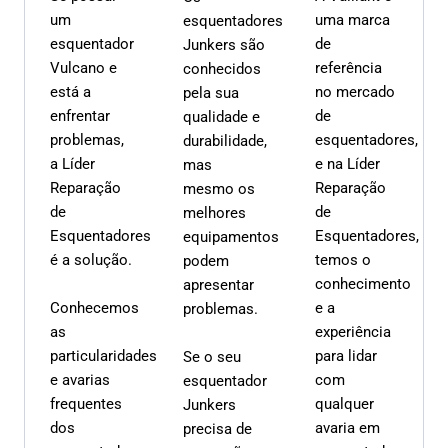
um
uma marca
esquentadores
esquentador
de
Junkers são
Vulcano e
referência
conhecidos
está a
no mercado
pela sua
enfrentar
de
qualidade e
problemas,
esquentadores,
durabilidade,
a Líder
e na Líder
mas
Reparação
Reparação
mesmo os
de
de
melhores
Esquentadores
Esquentadores,
equipamentos
é a solução.
temos o
podem
conhecimento
apresentar
Conhecemos
e a
problemas.
as
experiência
particularidades
para lidar
Se o seu
e avarias
com
esquentador
frequentes
qualquer
Junkers
dos
avaria em
precisa de