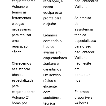
esquentadores
esquentadores
reparação, a
Vulcano e
Vaillant.
nossa
temos as
equipa está
ferramentas
Se precisa
pronta para
e peças
de
o ajudar.
necessárias
assistência
para realizar
técnica
Lidamos
uma
especializada
com todo o
reparação
para o seu
tipo de
eficaz.
esquentador
avarias em
Vaillant,
esquentadores
Oferecemos
não hesite
Junkers e
assistência
em
garantimos
técnica
contactar-
um serviço
especializada
nos.
rápido e
para
eficiente,
esquentadores
Estamos
com
Vulcano 24
disponíveis
assistência
horas por
24 horas
técnica