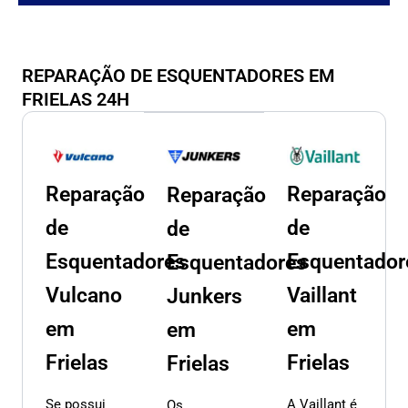
REPARAÇÃO DE ESQUENTADORES EM
FRIELAS 24H
Reparação
Reparação
Reparação
de
de
de
Esquentadores
Esquentador
Esquentadores
Vulcano
Vaillant
Junkers
em
em
em
Frielas
Frielas
Frielas
Se possui
A Vaillant é
Os