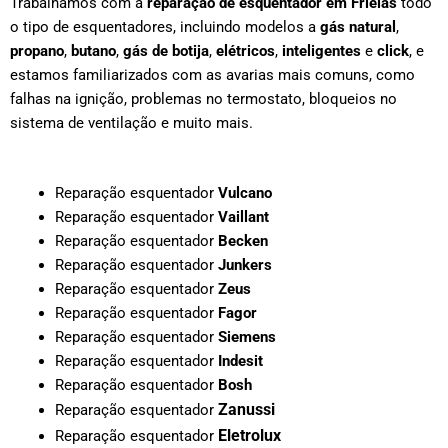
Trabalhamos com a
reparação de esquentador em
Frielas
todo
o tipo de esquentadores, incluindo modelos a
gás natural
,
propano
,
butano
,
gás de botija
,
elétricos
,
inteligentes
e
click
, e
estamos familiarizados com as avarias mais comuns, como
falhas na ignição, problemas no termostato, bloqueios no
sistema de ventilação e muito mais.
Reparação esquentador
Vulcano
Reparação esquentador
Vaillant
Reparação esquentador
Becken
Reparação esquentador
Junkers
Reparação esquentador
Zeus
Reparação esquentador
Fagor
Reparação esquentador
Siemens
Reparação esquentador
Indesit
Reparação esquentador
Bosh
Zanussi
Reparação esquentador
Eletrolux
Reparação esquentador