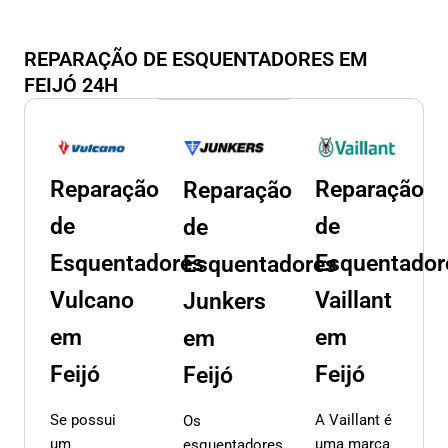
REPARAÇÃO DE ESQUENTADORES EM
FEIJÓ 24H
Reparação
Reparação
Reparação
de
de
de
Esquentadores
Esquentador
Esquentadores
Vulcano
Vaillant
Junkers
em
em
em
Feijó
Feijó
Feijó
Se possui
A Vaillant é
Os
um
uma marca
esquentadores