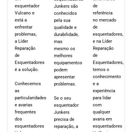
esquentador
de
Junkers são
Vulcano e
referência
conhecidos
está a
no mercado
pela sua
enfrentar
de
qualidade e
problemas,
esquentadores,
durabilidade,
a Líder
e na Líder
mas
Reparação
Reparação
mesmo os
de
de
melhores
Esquentadores
Esquentadores,
equipamentos
é a solução.
temos o
podem
conhecimento
apresentar
Conhecemos
e a
problemas.
as
experiência
particularidades
para lidar
Se o seu
e avarias
com
esquentador
frequentes
qualquer
Junkers
dos
avaria em
precisa de
esquentadores
esquentadores
reparação, a