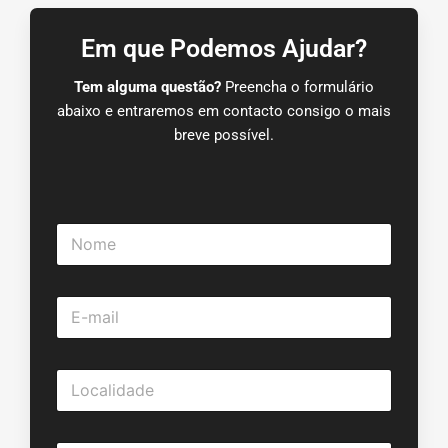
Em que Podemos Ajudar?
Tem alguma questão?
Preencha o formulário
abaixo e entraremos em contacto consigo o mais
breve possível.
N
o
m
e
E
*
-
m
a
L
i
o
l
c
*
a