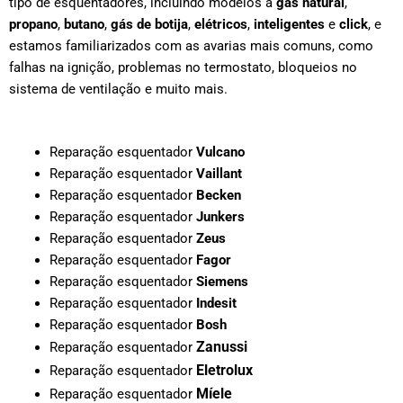
tipo de esquentadores, incluindo modelos a
gás natural
,
propano
,
butano
,
gás de botija
,
elétricos
,
inteligentes
e
click
, e
estamos familiarizados com as avarias mais comuns, como
falhas na ignição, problemas no termostato, bloqueios no
sistema de ventilação e muito mais.
Reparação esquentador
Vulcano
Reparação esquentador
Vaillant
Reparação esquentador
Becken
Reparação esquentador
Junkers
Reparação esquentador
Zeus
Reparação esquentador
Fagor
Reparação esquentador
Siemens
Reparação esquentador
Indesit
Reparação esquentador
Bosh
Zanussi
Reparação esquentador
Eletrolux
Reparação esquentador
Míele
Reparação esquentador