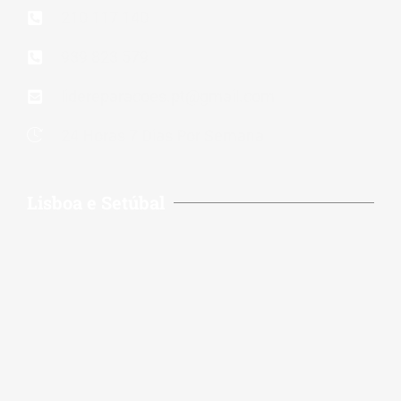
210 117 140
939 823 579
lidereparacoes.pt@gmail.com
24 Horas 7 Dias Por Semana
Lisboa e Setúbal