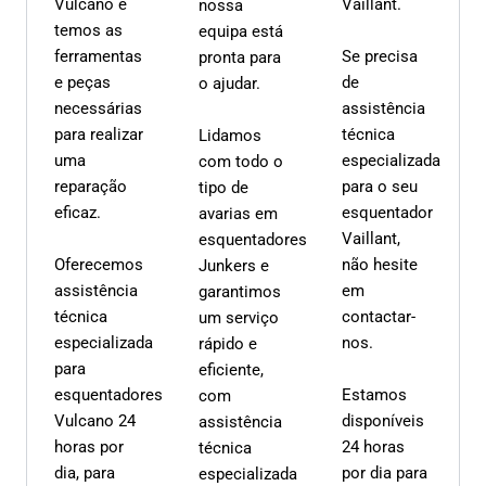
Vulcano e
Vaillant.
nossa
temos as
equipa está
ferramentas
Se precisa
pronta para
e peças
de
o ajudar.
necessárias
assistência
para realizar
técnica
Lidamos
uma
especializada
com todo o
reparação
para o seu
tipo de
eficaz.
esquentador
avarias em
Vaillant,
esquentadores
Oferecemos
não hesite
Junkers e
assistência
em
garantimos
técnica
contactar-
um serviço
especializada
nos.
rápido e
para
eficiente,
esquentadores
Estamos
com
Vulcano 24
disponíveis
assistência
horas por
24 horas
técnica
dia, para
por dia para
especializada