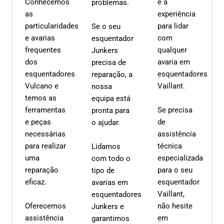
Conhecemos
e a
problemas.
as
experiência
particularidades
para lidar
Se o seu
e avarias
com
esquentador
frequentes
qualquer
Junkers
dos
avaria em
precisa de
esquentadores
esquentadores
reparação, a
Vulcano e
Vaillant.
nossa
temos as
equipa está
ferramentas
Se precisa
pronta para
e peças
de
o ajudar.
necessárias
assistência
para realizar
técnica
Lidamos
uma
especializada
com todo o
reparação
para o seu
tipo de
eficaz.
esquentador
avarias em
Vaillant,
esquentadores
Oferecemos
não hesite
Junkers e
assistência
em
garantimos