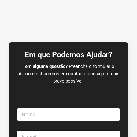
Em que Podemos Ajudar?
Tem alguma questão?
Preencha o formulário
abaixo e entraremos em contacto consigo o mais
breve possível.
N
o
m
e
E
*