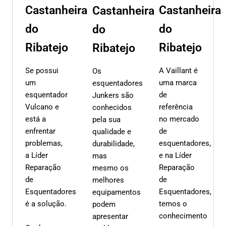
Castanheira
Castanheira
Castanheira
do
do
do
Ribatejo
Ribatejo
Ribatejo
Se possui
A Vaillant é
Os
um
uma marca
esquentadores
esquentador
de
Junkers são
Vulcano e
referência
conhecidos
está a
no mercado
pela sua
enfrentar
de
qualidade e
problemas,
esquentadores,
durabilidade,
a Líder
e na Líder
mas
Reparação
Reparação
mesmo os
de
de
melhores
Esquentadores
Esquentadores,
equipamentos
é a solução.
temos o
podem
conhecimento
apresentar