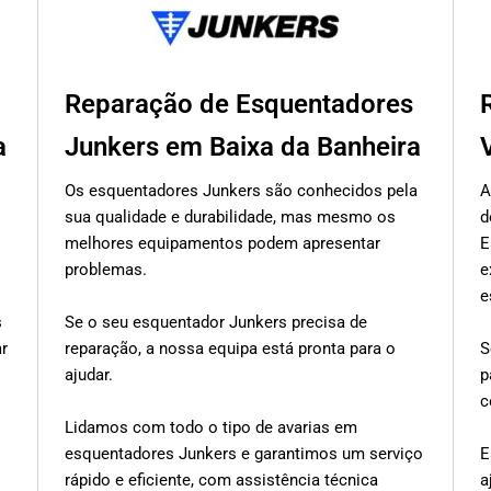
Reparação de Esquentadores
a
Junkers em Baixa da Banheira
Os esquentadores Junkers são conhecidos pela
A
sua qualidade e durabilidade, mas mesmo os
d
melhores equipamentos podem apresentar
E
problemas.
e
e
s
Se o seu esquentador Junkers precisa de
ar
reparação, a nossa equipa está pronta para o
S
ajudar.
p
c
Lidamos com todo o tipo de avarias em
esquentadores Junkers e garantimos um serviço
E
rápido e eficiente, com assistência técnica
a