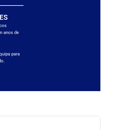
ES
icos
om anos de
quipa para
do.